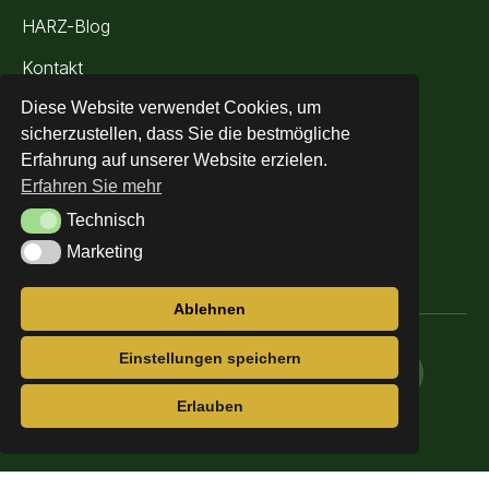
HARZ-Blog
Kontakt
Angebote
Diese Website verwendet Cookies, um
Kontakt
sicherzustellen, dass Sie die bestmögliche
Erfahrung auf unserer Website erzielen.
+49 (0) 160 213 833 7
Erfahren Sie mehr
kontakt@fewo-blankenburg-harz.de
Technisch
Technisch
Marketing
Marketing
Krumme Str. 6, 38889 Blankenburg (Harz)
4.9 aus allen Bewertungen
Ablehnen
© 2026 fewo-blankenburg-harz.de
Einstellungen speichern
AGB
·
Impressum
·
Datenschutzerklärung
Erlauben