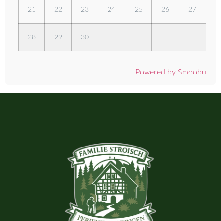
21
22
23
24
25
26
27
28
29
30
Powered by Smoobu