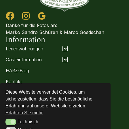
Danke für die Fotos an:
Marko Sandro Schüren &
Marco Gosdschan
Information
Ferienwohnungen
Gästeinformation
HARZ-Blog
Kontakt
Angebote
Diese Website verwendet Cookies, um
Kontakt
sicherzustellen, dass Sie die bestmögliche
Erfahrung auf unserer Website erzielen.
+49 (0) 160 213 833 7
Erfahren Sie mehr
kontakt@fewo-blankenburg-harz.de
Technisch
Technisch